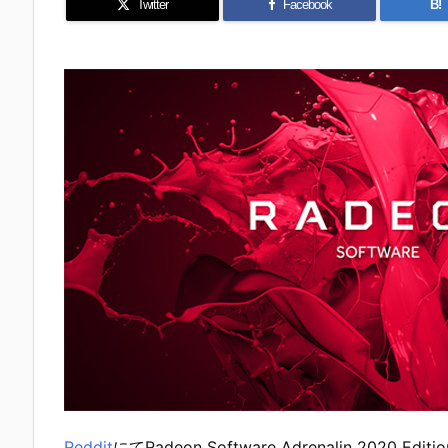
Twitter
Facebook
B!
Reddit
にてRadeon Software Adrenalin 2