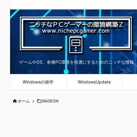
ゲームやOS、各種PC環境を快適にするためのニッチな情報
Windowsの操作
WindowsUpdate

ホーム
>

RADEON