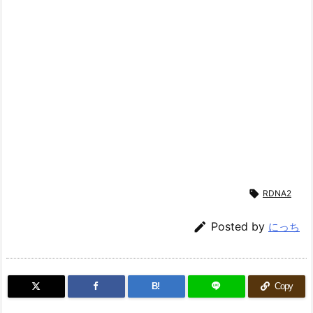

RDNA2

Posted by
にっち
B!
Copy