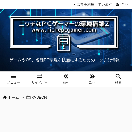

広告を利用しています
RSS
ゲームやOS、各種PC環境を快適にするためのニッチな情報





メニュー
サイドバー
前へ
次へ
検索

ホーム
>

RADEON