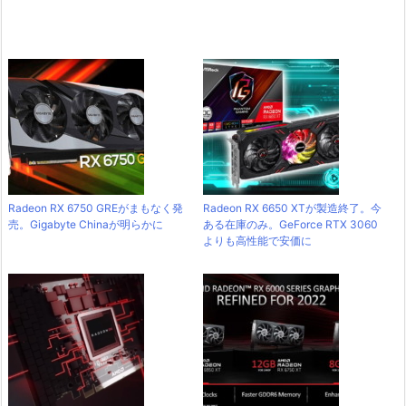
Radeon RX 6750 GREがまもなく発
Radeon RX 6650 XTが製造終了。今
売。Gigabyte Chinaが明らかに
ある在庫のみ。GeForce RTX 3060
よりも高性能で安価に