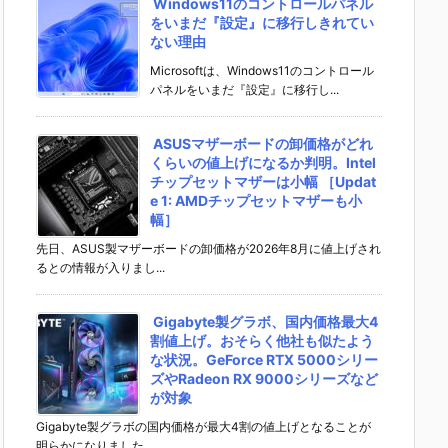
Windows11のコントロールパネル
をいまだ『設定』に移行しきれてい
ない理由
Microsoftは、Windows11のコントロール
パネルをいまだ『設定』に移行し...
ASUSマザーボードの卸価格がどれ
くらいの値上げになるか判明。Intel
チップセットマザーは小幅 ［Updat
e 1: AMDチップセットマザーも小
幅］
先日、ASUS製マザーボードの卸価格が2026年8月に値上げされ
るとの情報が入りまし...
Gigabyte製グラボ、国内価格最大4
割値上げ。おそらく他社も似たよう
な状況。GeForce RTX 5000シリー
ズやRadeon RX 9000シリーズなど
が対象
Gigabyte製グラボの国内価格が最大4割の値上げとなることが
明らかになりました。...