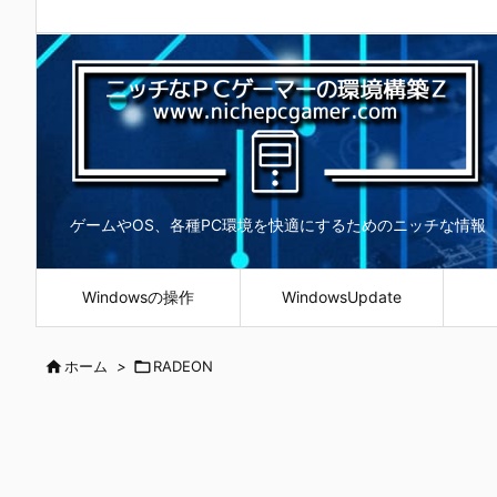
ゲームやOS、各種PC環境を快適にするためのニッチな情報
Windowsの操作
WindowsUpdate

ホーム
>

RADEON