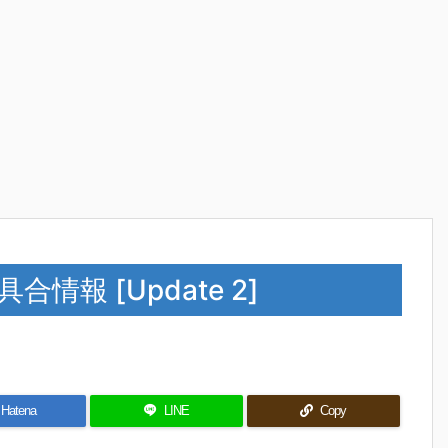
具合情報 [Update 2]
Hatena
LINE
Copy