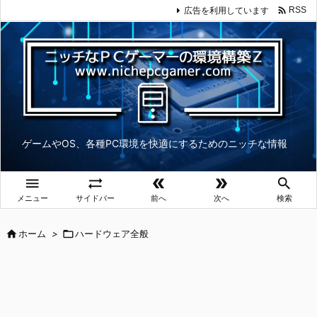

広告を利用しています
RSS
ゲームやOS、各種PC環境を快適にするためのニッチな情報





メニュー
サイドバー
前へ
次へ
検索

ホーム
>

ハードウェア全般