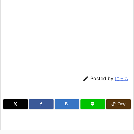

Posted by
にっち
B!
Copy