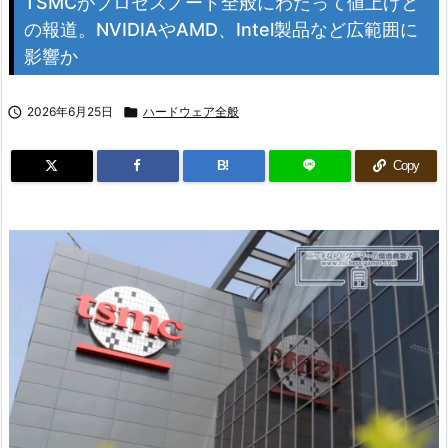
TSMCがプロセスノード全般にわたって値上げと
の報道。NVIDIAやAMD、Intel製品など広範囲に
影響か

2026年6月25日

ハードウェア全般
B!
Copy