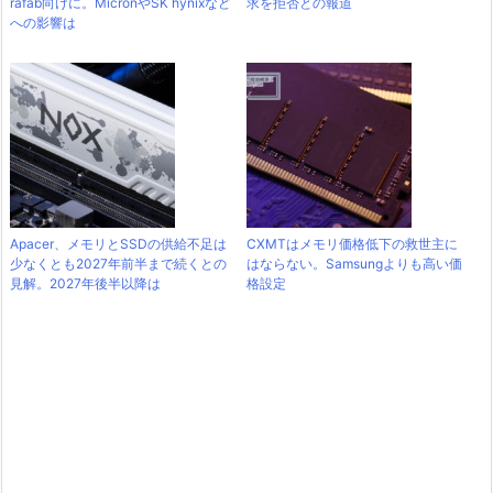
rafab向けに。MicronやSK hynixなど
求を拒否との報道
への影響は
Apacer、メモリとSSDの供給不足は
CXMTはメモリ価格低下の救世主に
少なくとも2027年前半まで続くとの
はならない。Samsungよりも高い価
見解。2027年後半以降は
格設定