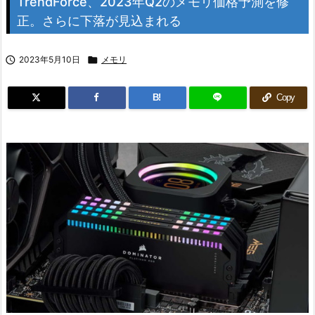
TrendForce、2023年Q2のメモリ価格予測を修
正。さらに下落が見込まれる

2023年5月10日

メモリ
B!
Copy