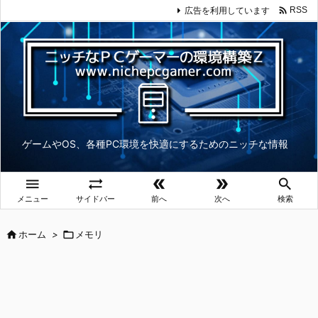

広告を利用しています
RSS
ゲームやOS、各種PC環境を快適にするためのニッチな情報





メニュー
サイドバー
前へ
次へ
検索

ホーム
>

メモリ