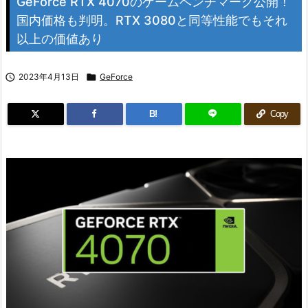
GeForce RTX 4070のゲームベンチマーク公開！
国内価格も判明。RTX 3080と同等性能でもそれ
以上の価値あり

2023年4月13日

GeForce
B!
Copy