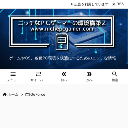

広告を利用しています
RSS
ゲームやOS、各種PC環境を快適にするためのニッチな情報





メニュー
サイドバー
前へ
次へ
検索

ホーム
>

GeForce