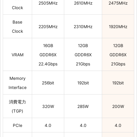
2505MHz
2610MHz
2475MHz
Clock
Base
2205MHz
2310MHz
1920MHz
Clock
16GB
12GB
12GB
VRAM
GDDR6X
GDDR6X
GDDR6X
22.4Gbps
21Gbps
21Gbps
Memory
256bit
192bit
192bit
Interface
消費電力
320W
285W
200W
(TGP)
PCIe
4.0
4.0
4.0