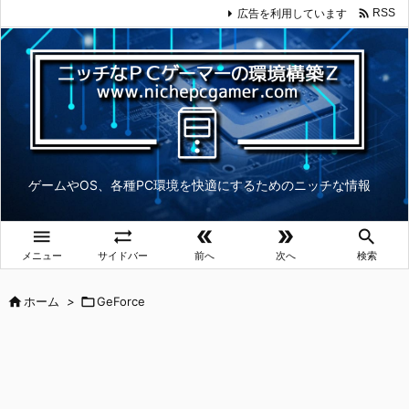

広告を利用しています
RSS
ゲームやOS、各種PC環境を快適にするためのニッチな情報





メニュー
サイドバー
前へ
次へ
検索

ホーム
>

GeForce