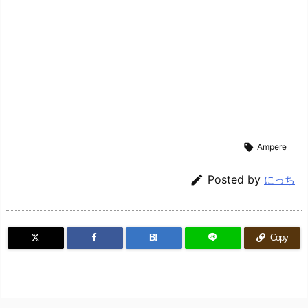

Ampere

Posted by
にっち
B!
Copy