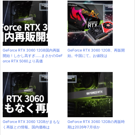
GeForce RTX 3060 12GB国内再販
GeForce RTX 3060 12GB、再販開
開始！しかし高すぎ……まさかのGeF
始。中国にて。お値段は
orce RTX 5060より高価
GeForce RTX 3060 12GBがまもな
GeForce RTX 3060 12GBの再販時
く再販との情報。国内価格は
期は2026年7月頃か