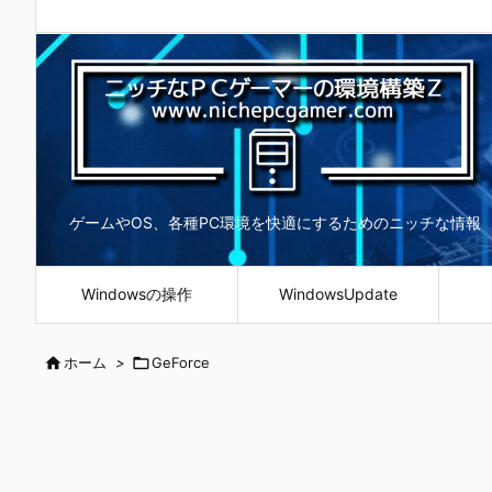
ゲームやOS、各種PC環境を快適にするためのニッチな情報
Windowsの操作
WindowsUpdate

ホーム
>

GeForce