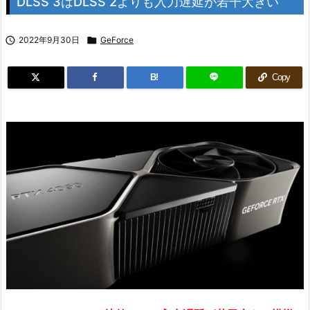
DLSS 3はDLSS 2よりも入力遅延が若干大きい

2022年9月30日

GeForce
B!
Copy