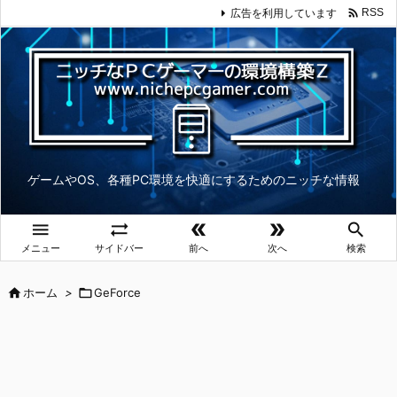

広告を利用しています
RSS
ゲームやOS、各種PC環境を快適にするためのニッチな情報





メニュー
サイドバー
前へ
次へ
検索

ホーム
>

GeForce