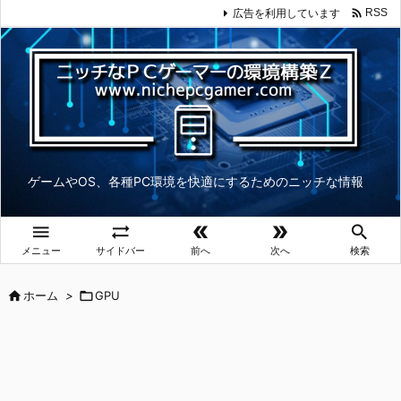

広告を利用しています
RSS
ゲームやOS、各種PC環境を快適にするためのニッチな情報





メニュー
サイドバー
前へ
次へ
検索

ホーム
>

GPU