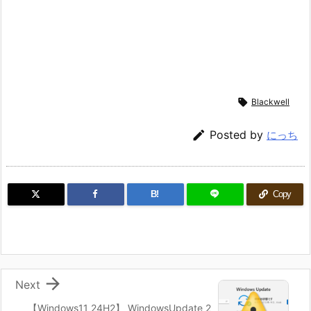

Blackwell

Posted by
にっち
B!
Copy

Next
【Windows11 24H2】 WindowsUpdate 2