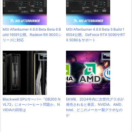
MSI Afterburner 4.6.6 Beta Beta 6 B
MSI Afterburner 4.6.6 Beta 5 Build 1
uild 16591公開。Radeon RX 9000シ
6554公開。GeForce RTX 5090やRT
リーズに対応
X 5080をサポート
Blackwell GPUサーバー『GB200 N
EKWB、2024年内に次世代グラボが
VL72』にオーバーヒート問題か。N
発売されると発言。NVIDIA、AMD、
VIDIAの回答は
Intel、どこのメーカー製グラボなの
か