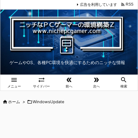

広告を利用しています
RSS
ゲームやOS、各種PC環境を快適にするためのニッチな情報





メニュー
サイドバー
前へ
次へ
検索

ホーム
>

WindowsUpdate