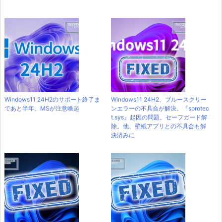
Windows11 24H2のサポート終了ま
Windows11 24H2、ブルースクリー
であと半年。MSが注意喚起
ンエラーの不具合が解決。『sprotec
t.sys』起因の問題。セーフガード解
除。他、壁紙アプリとの不具合も解
決済みに