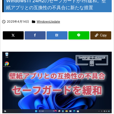
Windows11 24H2のセーフガードが1件緩和。壁
紙アプリとの互換性の不具合に新たな措置

2025年4月14日

WindowsUpdate
B!
Copy