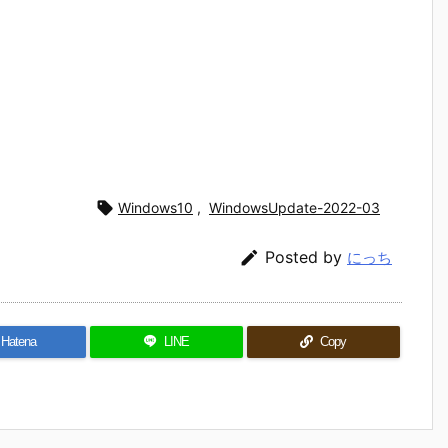

Windows10
,
WindowsUpdate-2022-03

Posted by
にっち
Hatena
LINE
Copy