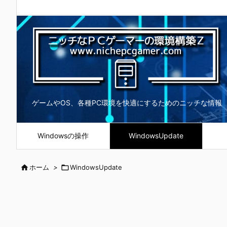
ゲームやOS、各種PC環境を快適にするためのニッチな情報
Windowsの操作
WindowsUpdate

ホーム
>

WindowsUpdate