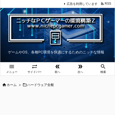

広告を利用しています
RSS
ゲームやOS、各種PC環境を快適にするためのニッチな情報





メニュー
サイドバー
前へ
次へ
検索

ホーム
>

ハードウェア全般