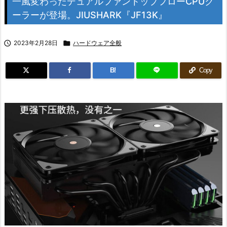
一風変わったデュアルファントップフローCPUク
ーラーが登場。JIUSHARK『JF13K』

2023年2月28日

ハードウェア全般
B!
Copy