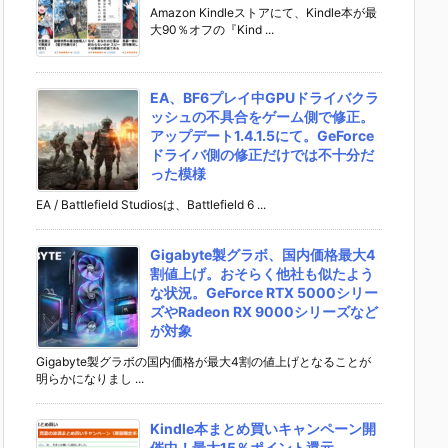
Amazon Kindleストアにて、Kindle本が最
大90％オフの『Kind ...
EA、BF6プレイ中GPUドライバクラ
ッシュの不具合をゲーム側で修正。
アップデート1.4.1.5にて。GeForce
ドライバ側の修正だけでは不十分だ
った模様
EA / Battlefield Studiosは、Battlefield 6 ...
Gigabyte製グラボ、国内価格最大4
割値上げ。おそらく他社も似たよう
な状況。GeForce RTX 5000シリー
ズやRadeon RX 9000シリーズなど
が対象
Gigabyte製グラボの国内価格が最大4割の値上げとなることが
明らかになりまし ...
Kindle本まとめ買いキャンペーン開
催中！最大15％ポイント還元