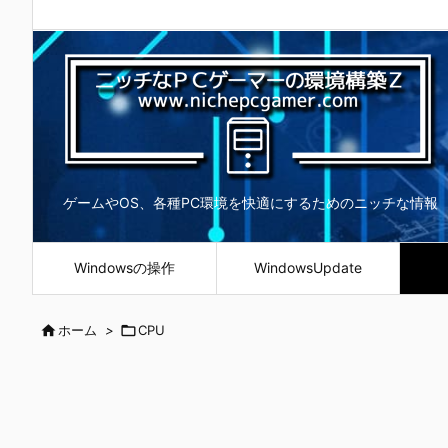
ゲームやOS、各種PC環境を快適にするためのニッチな情報
Windowsの操作
WindowsUpdate

ホーム
>

CPU