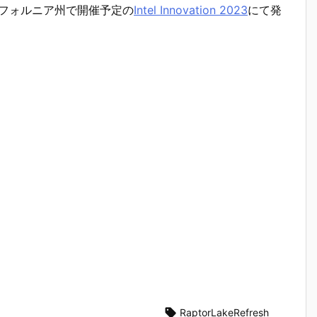
り米カリフォルニア州で開催予定の
Intel Innovation 2023
にて発

RaptorLakeRefresh