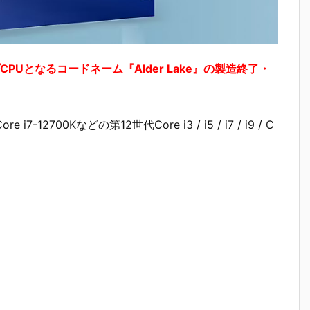
プCPUとなるコードネーム『Alder Lake』の製造終了・
12700Kなどの第12世代Core i3 / i5 / i7 / i9 / C