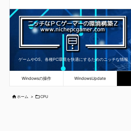
ゲームやOS、各種PC環境を快適にするためのニッチな情報
Windowsの操作
WindowsUpdate

ホーム
>

CPU