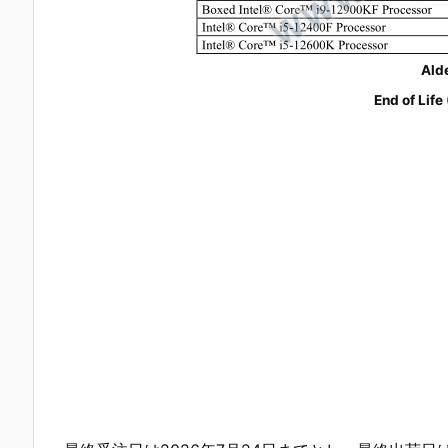
Ald
End of Li