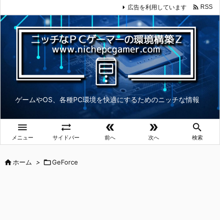

広告を利用しています
RSS
ゲームやOS、各種PC環境を快適にするためのニッチな情報





メニュー
サイドバー
前へ
次へ
検索

ホーム
>

GeForce