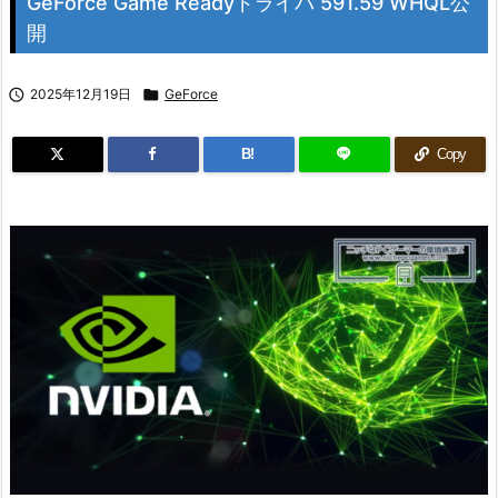
GeForce Game Readyドライバ 591.59 WHQL公
開

2025年12月19日

GeForce
B!
Copy