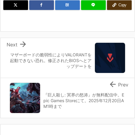
B!
Copy

Next
マザーボードの脆弱性によりVALORANTを
起動できない恐れ。修正されたBIOSへとア
ップデートを

Prev
『巨人殺し: 冥界の怒涛』が無料配信中。E
pic Games Storeにて。2025年12月20日A
M1時まで