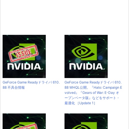
GeForce Game Readyドライバ 610.
GeForce Game Readyドライバ 610.
88 不具合情報
88 WHQL公開。『Halo: Campaign E
volved』『Gears of War: E-Day オ
ープンベータ版』などをサポート・
最適化 ［Update 1］