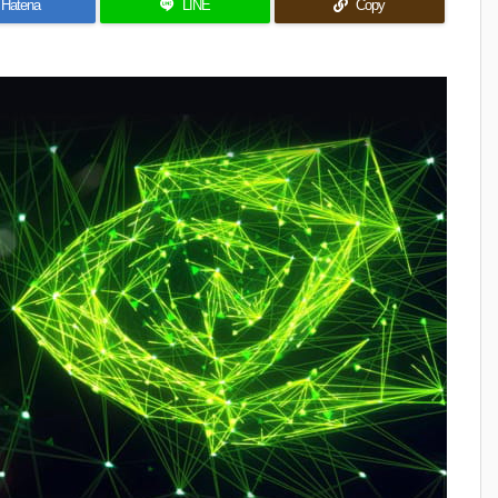
Hatena
LINE
Copy