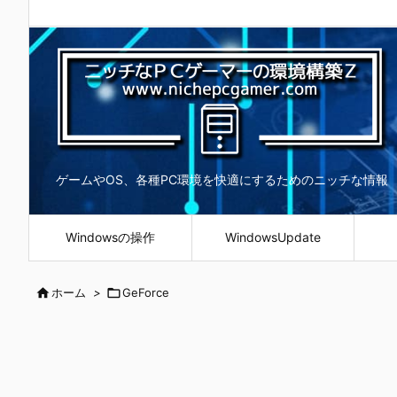
ゲームやOS、各種PC環境を快適にするためのニッチな情報
Windowsの操作
WindowsUpdate

ホーム
>

GeForce