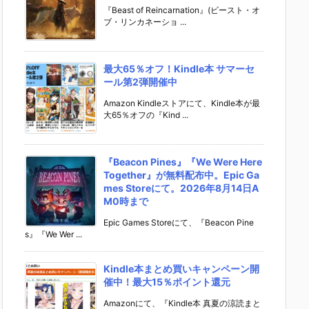
『Beast of Reincarnation』(ビースト・オ
ブ・リンカネーショ ...
最大65％オフ！Kindle本 サマーセ
ール第2弾開催中
Amazon Kindleストアにて、Kindle本が最
大65％オフの『Kind ...
『Beacon Pines』『We Were Here
Together』が無料配布中。Epic Ga
mes Storeにて。2026年8月14日A
M0時まで
Epic Games Storeにて、『Beacon Pine
s』『We Wer ...
Kindle本まとめ買いキャンペーン開
催中！最大15％ポイント還元
Amazonにて、『Kindle本 真夏の涼読まと