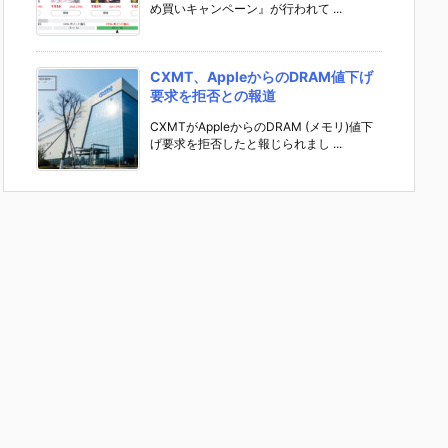
め買いキャンペーン』が行われて ...
CXMT、AppleからのDRAM値下げ
要求を拒否との報道
CXMTがAppleからのDRAM (メモリ)値下
げ要求を拒否したと報じられまし ...