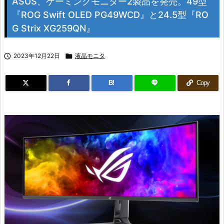
ASUS、ゲーミングモニター2製品を発売。49型
『ROG Swift OLED PG49WCD』と24.5型『RO
G Strix XG259QN』

2023年12月22日

液晶モニタ
B!
Copy