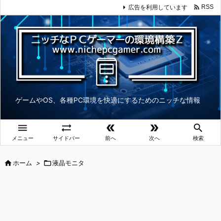

広告を利用しています
RSS
ゲームやOS、各種PC環境を快適にするためのニッチな情報





メニュー
サイドバー
前へ
次へ
検索

ホーム
>

液晶モニタ