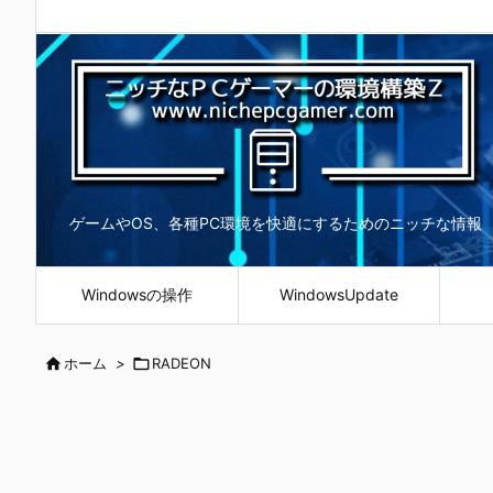
ゲームやOS、各種PC環境を快適にするためのニッチな情報
Windowsの操作
WindowsUpdate

ホーム
>

RADEON