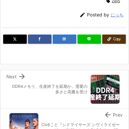

Zen5

Posted by
にっち
B!
Copy

Next
DDR4メモリ、生産終了を延期か。需要の
多さと高騰を受け

Prev
Civ6こと『シドマイヤーズ シヴィライゼー