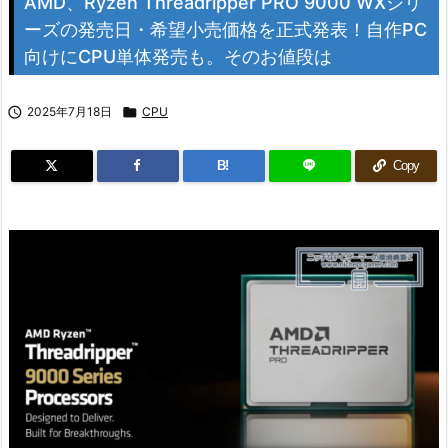
AMD、Ryzen Threadripper PRO 9000 WXシリ
ーズの発売日・希望小売価格を正式発表！自作PC
向けにCPU単体発売も。そのお値段は

2025年7月18日

CPU
B!
Copy