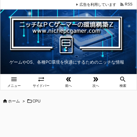

広告を利用しています
RSS
ゲームやOS、各種PC環境を快適にするためのニッチな情報





メニュー
サイドバー
前へ
次へ
検索

ホーム
>

CPU