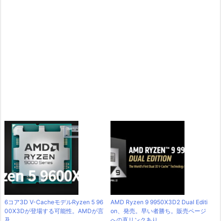
6コア3D V-CacheモデルRyzen 5 96
AMD Ryzen 9 9950X3D2 Dual Editi
00X3Dが登場する可能性。AMDが言
on、発売。早い者勝ち。販売ページ
及
への直リンクあり