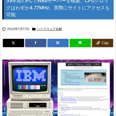
39年前のPCでWebサーバーを構築。CPUクロッ
クはわずか4.77MHz。実際にサイトにアクセスも
可能

2023年7月17日

ハードウェア全般
B!
Copy