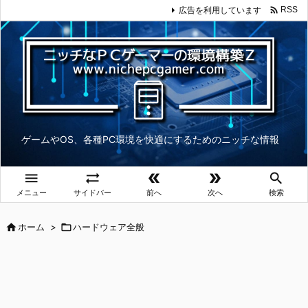

広告を利用しています
RSS
ゲームやOS、各種PC環境を快適にするためのニッチな情報





メニュー
サイドバー
前へ
次へ
検索

ホーム
>

ハードウェア全般