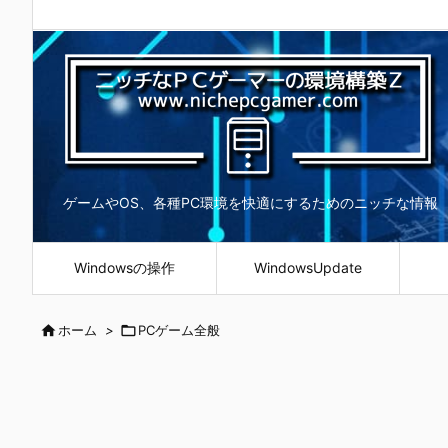
ゲームやOS、各種PC環境を快適にするためのニッチな情報
Windowsの操作
WindowsUpdate

ホーム
>

PCゲーム全般