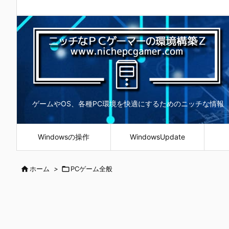
ゲームやOS、各種PC環境を快適にするためのニッチな情報
Windowsの操作
WindowsUpdate

ホーム
>

PCゲーム全般