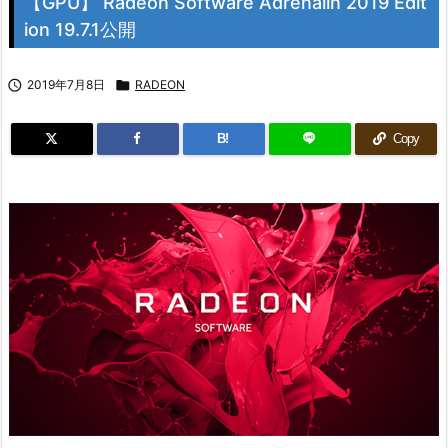
【GPU】 Radeon Software Adrenalin 2019 Edit
ion 19.7.1公開

2019年7月8日

RADEON
B!
Copy