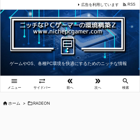

広告を利用しています
RSS
ゲームやOS、各種PC環境を快適にするためのニッチな情報





メニュー
サイドバー
前へ
次へ
検索

ホーム
>

RADEON