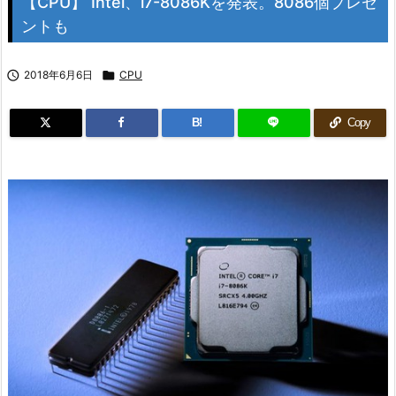
【CPU】 Intel、i7-8086Kを発表。8086個プレゼ
ントも

2018年6月6日

CPU
B!
Copy