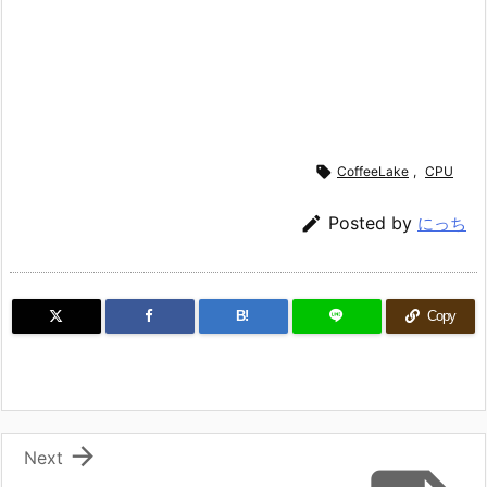

CoffeeLake
,
CPU

Posted by
にっち
B!
Copy

Next