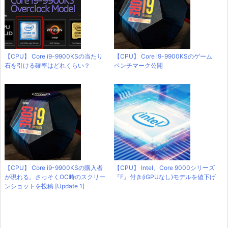
【CPU】 Core i9-9900KSの当たり
【CPU】 Core i9-9900KSのゲーム
石を引ける確率はどれくらい？
ベンチマーク公開
【CPU】 Core i9-9900KSの購入者
【CPU】 Intel、Core 9000シリーズ
が現れる。さっそくOC時のスクリー
『F』付き(iGPUなし)モデルを値下げ
ンショットを投稿 [Update 1]