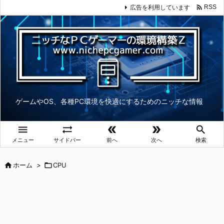

広告を利用しています
RSS
ゲームやOS、各種PC環境を快適にするためのニッチな情報





メニュー
サイドバー
前へ
次へ
検索

ホーム
>

CPU