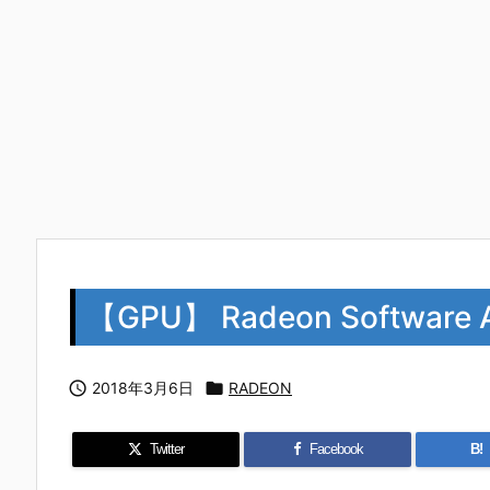
【GPU】 Radeon Software Ad

2018年3月6日

RADEON
Twitter
Facebook
B!