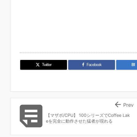
Twitter
Facebook
B!


Prev
【マザボ/CPU】 100シリーズでCoffee Lak
eを完全に動作させた猛者が現れる