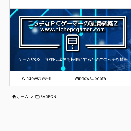
ゲームやOS、各種PC環境を快適にするためのニッチな情報
Windowsの操作
WindowsUpdate

ホーム
>

RADEON