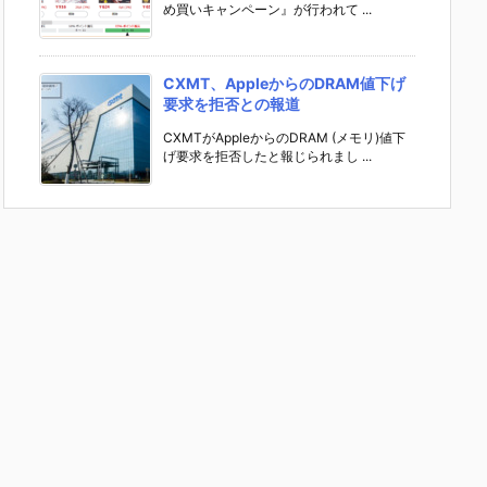
め買いキャンペーン』が行われて ...
CXMT、AppleからのDRAM値下げ
要求を拒否との報道
CXMTがAppleからのDRAM (メモリ)値下
げ要求を拒否したと報じられまし ...