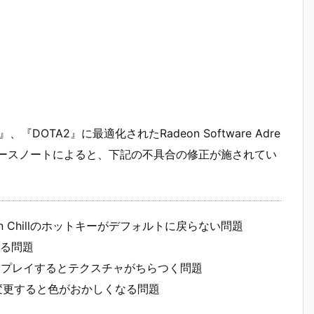
de II』、『DOTA2』に最適化されたRadeon Software Adre
ました。リリースノートによると、下記の不具合の修正が施されてい
deon Chillのホットキーがデフォルトに戻らない問題
する問題
of Warをプレイするとテクスチャがちらつく問題
設定を変更すると色がおかしくなる問題