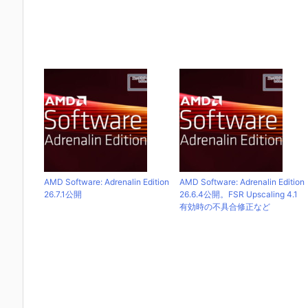
AMD Software: Adrenalin Edition
AMD Software: Adrenalin Edition
26.7.1公開
26.6.4公開。FSR Upscaling 4.1
有効時の不具合修正など