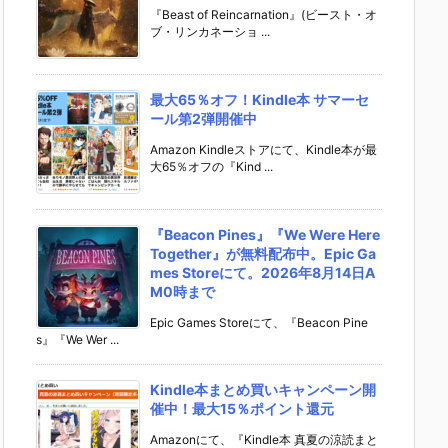
『Beast of Reincarnation』(ビースト・オ
ブ・リンカネーショ ...
最大65％オフ！Kindle本 サマーセ
ール第2弾開催中
Amazon Kindleストアにて、Kindle本が最
大65％オフの『Kind ...
『Beacon Pines』『We Were Here
Together』が無料配布中。Epic Ga
mes Storeにて。2026年8月14日A
M0時まで
Epic Games Storeにて、『Beacon Pine
s』『We Wer ...
Kindle本まとめ買いキャンペーン開
催中！最大15％ポイント還元
Amazonにて、『Kindle本 真夏の涼読まと