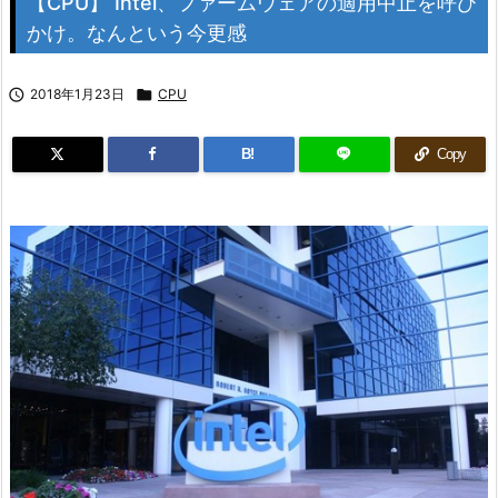
【CPU】 Intel、ファームウェアの適用中止を呼び
かけ。なんという今更感

2018年1月23日

CPU
B!
Copy