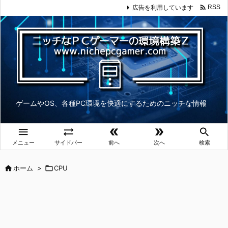

広告を利用しています
RSS
ゲームやOS、各種PC環境を快適にするためのニッチな情報





メニュー
サイドバー
前へ
次へ
検索

ホーム
>

CPU