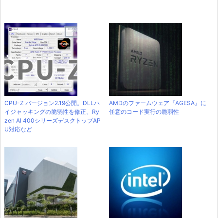
CPU-Z バージョン2.19公開。DLLハ
AMDのファームウェア『AGESA』に
イジャッキングの脆弱性を修正、Ry
任意のコード実行の脆弱性
zen AI 400シリーズデスクトップAP
U対応など