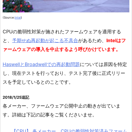
(Source:
Intel
)
CPUの脆弱性対策が施されたファームウェアを適用する
と、
予期せぬ再起動が起こる不具合
があるため、
Intelはフ
ァームウェアの導入を中止するよう呼びかけています。
HaswellとBroadwellでの再起動問題
については原因を特定
し、現在テストを行っており、テスト完了後に正式リリー
スを予定しているとのことです。
2018/1/25追記
各メーカー、ファームウェア公開中止の動きが出ていま
す。詳細は下記の記事をご覧くださいませ。
【CPU】 各メーカー、CPUの脆弱性対策済みファーム