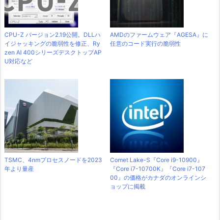
CPU-Z バージョン2.19公開。DLLハ
AMDのファームウェア『AGESA』に
イジャッキングの脆弱性を修正、Ry
任意のコード実行の脆弱性
zen AI 400シリーズデスクトップAP
U対応など
TSMC、4nmプロセスノードを2023
Comet Lake-S『Core i9-10900』
年より量産
『Core i7-10700K』『Core i7-107
00』の価格がカナダのオンラインシ
ョップに掲載