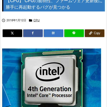
【CPU】 CPUの脆弱性、ファームウェア更新後に
勝手に再起動するバグが見つかる

2018年1月12日

CPU
B!
Copy