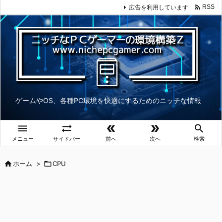

広告を利用しています
RSS
ゲームやOS、各種PC環境を快適にするためのニッチな情報





メニュー
サイドバー
前へ
次へ
検索

ホーム
>

CPU