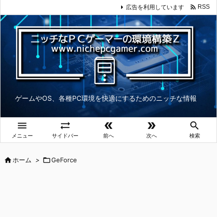

広告を利用しています
RSS
ゲームやOS、各種PC環境を快適にするためのニッチな情報





メニュー
サイドバー
前へ
次へ
検索

ホーム
>

GeForce