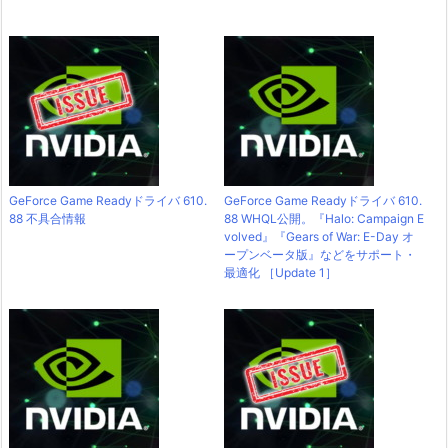
GeForce Game Readyドライバ 610.
GeForce Game Readyドライバ 610.
88 不具合情報
88 WHQL公開。『Halo: Campaign E
volved』『Gears of War: E-Day オ
ープンベータ版』などをサポート・
最適化 ［Update 1］