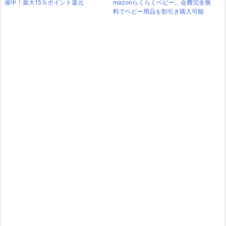
催中！最大15％ポイント還元
mazonらくらくベビー。会費完全無
料でベビー用品を割引き購入可能