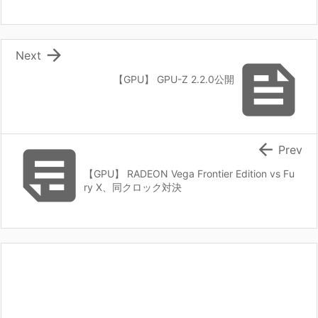

Next

【GPU】 GPU-Z 2.2.0公開


Prev
【GPU】 RADEON Vega Frontier Edition vs Fu
ry X、同クロック対決