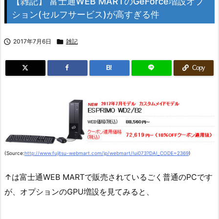
【雑記】 富士通WEB MARTのGeForce増設オプ
ション(セルフサービス)が高すぎる件

2017年7月6日

雑記
B!
Copy
(Source:
http://www.fujitsu-webmart.com/jp/webmart/!ui073?DAI_CODE=2369
)
↑は富士通WEB MARTで販売されているごく普通のPCです
が、オプションのGPU増設を見てみると、