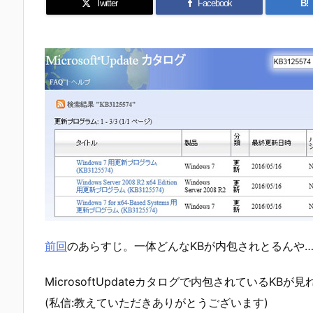
Twitter
Facebook
B!
前回
のあらすじ。一体どんなKBが内包されとるんや
MicrosoftUpdateカタログで内包されているK
(私信:教えていただきありがとうございます)