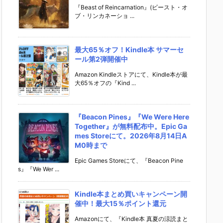
『Beast of Reincarnation』(ビースト・オ
ブ・リンカネーショ ...
最大65％オフ！Kindle本 サマーセ
ール第2弾開催中
Amazon Kindleストアにて、Kindle本が最
大65％オフの『Kind ...
『Beacon Pines』『We Were Here
Together』が無料配布中。Epic Ga
mes Storeにて。2026年8月14日A
M0時まで
Epic Games Storeにて、『Beacon Pine
s』『We Wer ...
Kindle本まとめ買いキャンペーン開
催中！最大15％ポイント還元
Amazonにて、『Kindle本 真夏の涼読まと