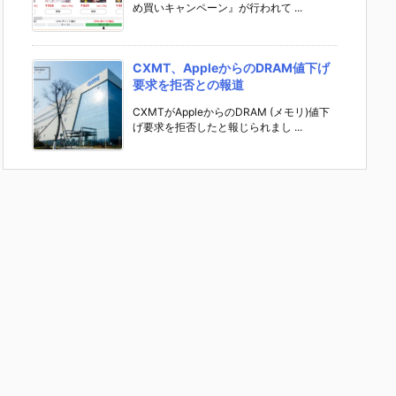
め買いキャンペーン』が行われて ...
CXMT、AppleからのDRAM値下げ
要求を拒否との報道
CXMTがAppleからのDRAM (メモリ)値下
げ要求を拒否したと報じられまし ...