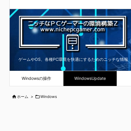
ゲームやOS、各種PC環境を快適にするためのニッチな情報
Windowsの操作
WindowsUpdate

ホーム
>

Windows