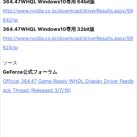
364.47WHQL Windows10専用 64bit版
http://www.nvidia.co.jp/download/driverResults.aspx/99
642/jp
364.47WHQL Windows10専用 32bit版
http://www.nvidia.co.jp/download/driverResults.aspx/99
624/jp
ソース
GeForce公式フォーラム
Official 364.47 Game Ready WHQL Display Driver Feedb
ack Thread (Released 3/7/16)