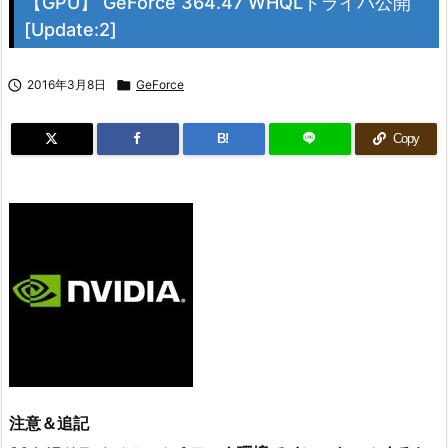
【GPU】 GeForce 364.47 WHQLドライバ公開
[Update:2]

2016年3月8日

GeForce
B!
Copy
注意＆追記