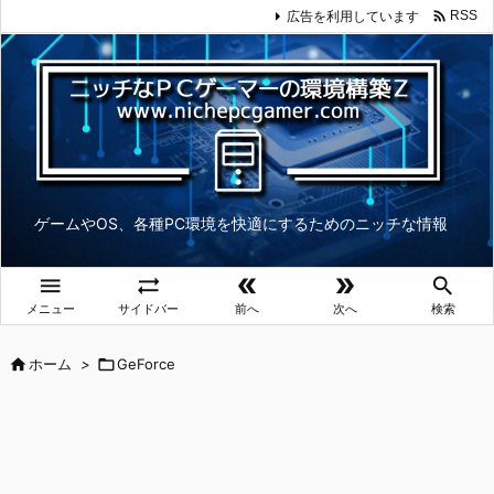

広告を利用しています
RSS
ゲームやOS、各種PC環境を快適にするためのニッチな情報





メニュー
サイドバー
前へ
次へ
検索

ホーム
>

GeForce