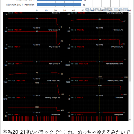
室温20-21度のバラックで↑これ。めっちゃ冷えるみたいで