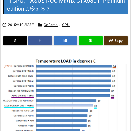
【GPU】 ASUS ROG Matrix GTX980Ti Platinum
editionは冷える？

2015年10月28日

GeForce
,
GPU
B!
Copy