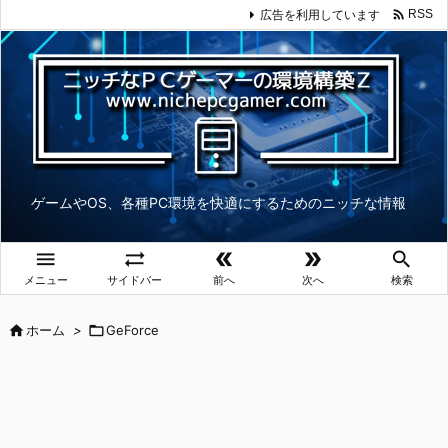

広告を利用しています
RSS
ゲームやOS、各種PC環境を快適にするためのニッチな情報





メニュー
サイドバー
前へ
次へ
検索

ホーム
>

GeForce