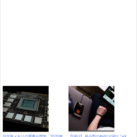
GDDRメモリの需要が増加。2020年
【GPU】 超小型の外付けGPU『eX