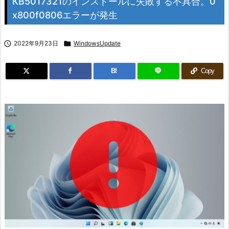
KB5017321のインストールに失敗する不具合。0
x800f0806エラーが発生

2022年9月23日

WindowsUpdate
B!
Copy