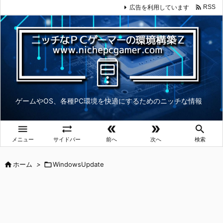

広告を利用しています
RSS
ゲームやOS、各種PC環境を快適にするためのニッチな情報





メニュー
サイドバー
前へ
次へ
検索

ホーム
>

WindowsUpdate