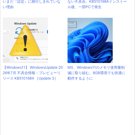
いまだ『設定』に移行しきれていな
ない不具合。KB5101684インストー
い理由
ル後、一部PCで発生
【Windows11】 WindowsUpdate 20
MS、Windows11のメモリ使用量削
26年7月 不具合情報 - プレビューリ
減に取り組む。8GB環境でも快適に
リース KB5101684 ［Update 3］
動作するように