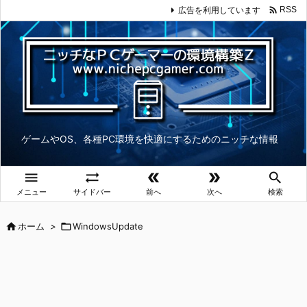

広告を利用しています
RSS
ゲームやOS、各種PC環境を快適にするためのニッチな情報





メニュー
サイドバー
前へ
次へ
検索

ホーム
>

WindowsUpdate