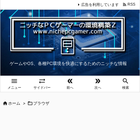

広告を利用しています
RSS
ゲームやOS、各種PC環境を快適にするためのニッチな情報





メニュー
サイドバー
前へ
次へ
検索

ホーム
>

ブラウザ