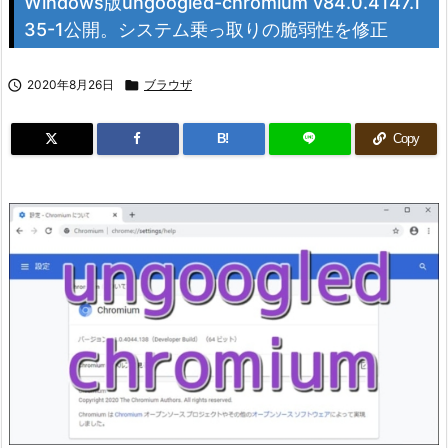
Windows版ungoogled-chromium v84.0.4147.1
35-1公開。システム乗っ取りの脆弱性を修正

2020年8月26日

ブラウザ
B!
Copy