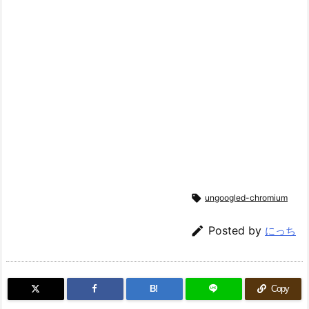

ungoogled-chromium

Posted by
にっち
B!
Copy