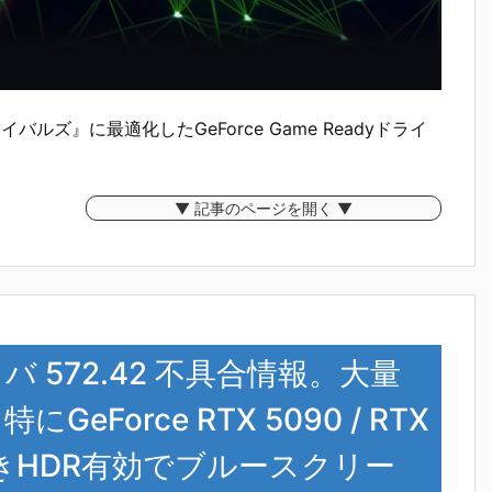
ライバルズ』に最適化したGeForce Game Readyドライ
▼ 記事のページを開く ▼
ライバ 572.42 不具合情報。大量
Force RTX 5090 / RTX
きHDR有効でブルースクリー