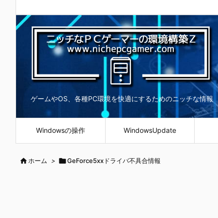
ゲームやOS、各種PC環境を快適にするためのニッチな情報
Windowsの操作
WindowsUpdate

ホーム
>

GeForce5xxドライバ不具合情報