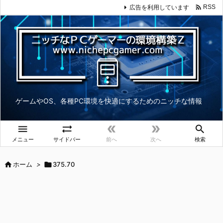

広告を利用しています
RSS
ゲームやOS、各種PC環境を快適にするためのニッチな情報





メニュー
サイドバー
前へ
次へ
検索

ホーム
>

375.70