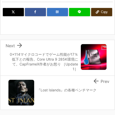
B!
Copy

Next
0x114マイクロコードでゲーム性能が17％
低下との報告。Core Ultra 9 285K環境に
て。CapFrameX作者がお怒り ［Update
1］

Prev
『Lost Islands』の各種ベンチマーク