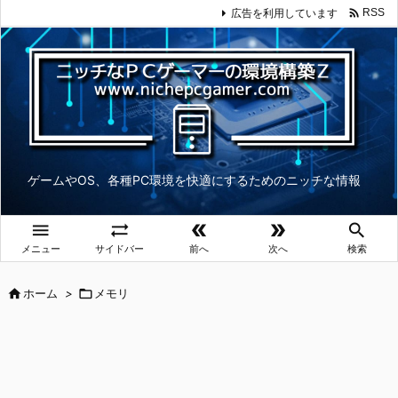

広告を利用しています
RSS
ゲームやOS、各種PC環境を快適にするためのニッチな情報





メニュー
サイドバー
前へ
次へ
検索

ホーム
>

メモリ