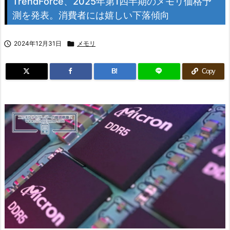
TrendForce、2025年第1四半期のメモリ価格予
測を発表。消費者には嬉しい下落傾向

2024年12月31日

メモリ
B!
Copy