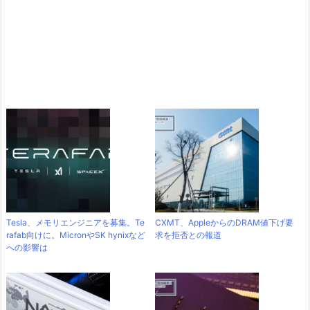
Tesla、メモリエンジニアを募集。Te
CXMT、AppleからのDRAM値下げ要
rafab向けに。MicronやSK hynixなど
求を拒否との報道
への影響は