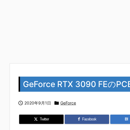
GeForce RTX 3090 F

2020年9月1日

GeForce
Twitter
Facebook
B!