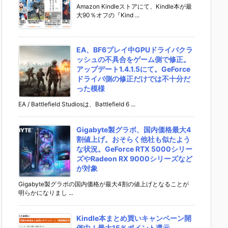
Amazon Kindleストアにて、Kindle本が最
大90％オフの『Kind ...
EA、BF6プレイ中GPUドライバクラ
ッシュの不具合をゲーム側で修正。
アップデート1.4.1.5にて。GeForce
ドライバ側の修正だけでは不十分だ
った模様
EA / Battlefield Studiosは、Battlefield 6 ...
Gigabyte製グラボ、国内価格最大4
割値上げ。おそらく他社も似たよう
な状況。GeForce RTX 5000シリー
ズやRadeon RX 9000シリーズなど
が対象
Gigabyte製グラボの国内価格が最大4割の値上げとなることが
明らかになりまし ...
Kindle本まとめ買いキャンペーン開
催中！最大15％ポイント還元