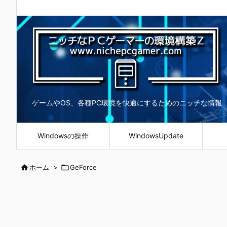
ゲームやOS、各種PC環境を快適にするためのニッチな情報
Windowsの操作
WindowsUpdate

ホーム
>

GeForce