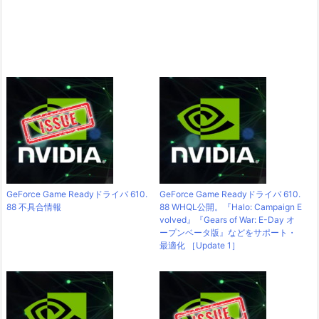
GeForce Game Readyドライバ 610.
GeForce Game Readyドライバ 610.
88 不具合情報
88 WHQL公開。『Halo: Campaign E
volved』『Gears of War: E-Day オ
ープンベータ版』などをサポート・
最適化 ［Update 1］