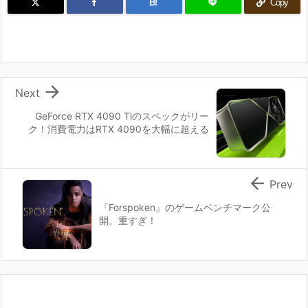
B!
Copy

Next
GeForce RTX 4090 Tiのスペックがリー
ク！消費電力はRTX 4090を大幅に超える

Prev
『Forspoken』のゲームベンチマーク公
開。重すぎ！