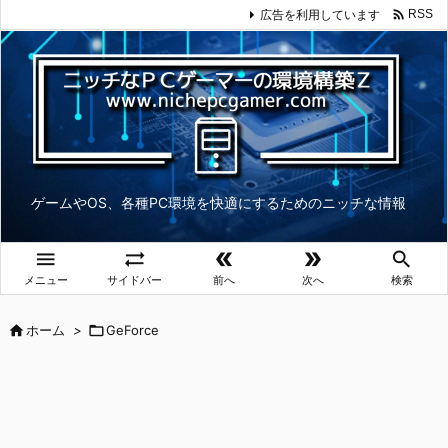

広告を利用しています
RSS
ゲームやOS、各種PC環境を快適にするためのニッチな情報





メニュー
サイドバー
前へ
次へ
検索

ホーム
>

GeForce