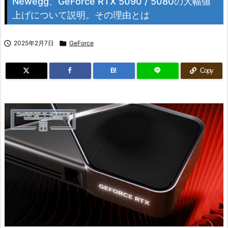
Newegg、GeForce RTX 5090 / 5080の大幅値
上げについて説明。その理由とは

2025年2月7日

GeForce
B!
Copy