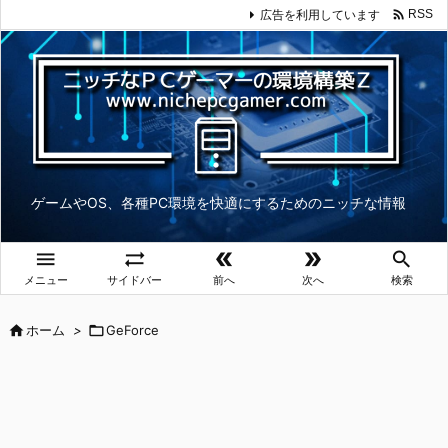

広告を利用しています
RSS
ゲームやOS、各種PC環境を快適にするためのニッチな情報





メニュー
サイドバー
前へ
次へ
検索

ホーム
>

GeForce