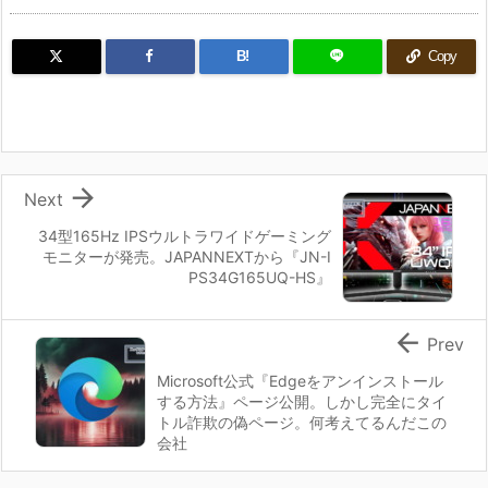
B!
Copy

Next
34型165Hz IPSウルトラワイドゲーミング
モニターが発売。JAPANNEXTから『JN-I
PS34G165UQ-HS』

Prev
Microsoft公式『Edgeをアンインストール
する方法』ページ公開。しかし完全にタイ
トル詐欺の偽ページ。何考えてるんだこの
会社