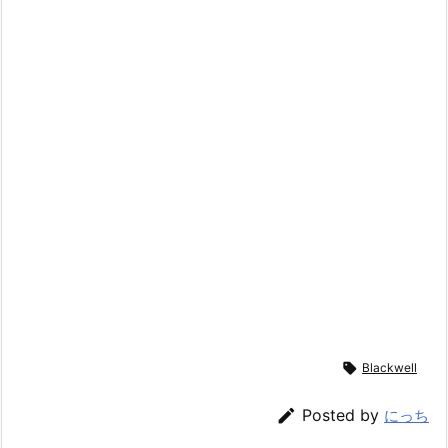

Blackwell

Posted by
にっち