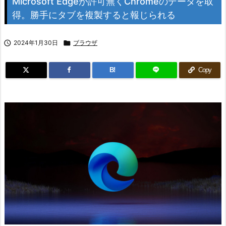
Microsoft Edgeが許可無くChromeのデータを取
得。勝手にタブを複製すると報じられる

2024年1月30日

ブラウザ
B!
Copy