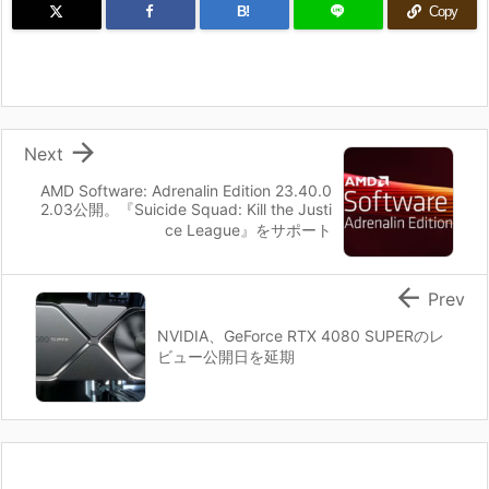
B!
Copy

Next
AMD Software: Adrenalin Edition 23.40.0
2.03公開。『Suicide Squad: Kill the Justi
ce League』をサポート

Prev
NVIDIA、GeForce RTX 4080 SUPERのレ
ビュー公開日を延期