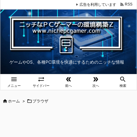

広告を利用しています
RSS
ゲームやOS、各種PC環境を快適にするためのニッチな情報





メニュー
サイドバー
前へ
次へ
検索

ホーム
>

ブラウザ