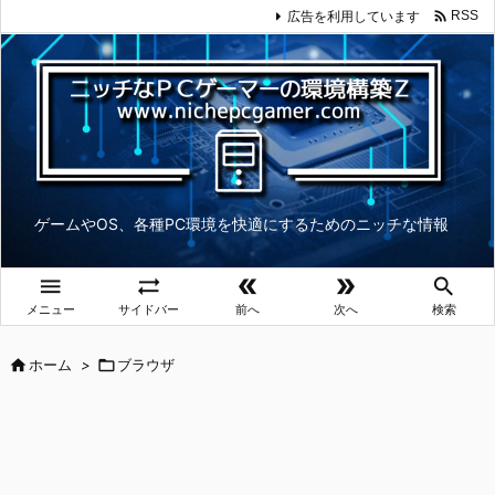

広告を利用しています
RSS
ゲームやOS、各種PC環境を快適にするためのニッチな情報





メニュー
サイドバー
前へ
次へ
検索

ホーム
>

ブラウザ