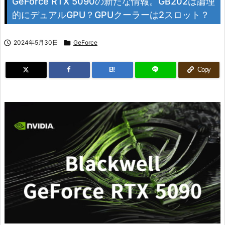
GeForce RTX 5090の新たな情報。GB202は論理
的にデュアルGPU？GPUクーラーは2スロット？

2024年5月30日

GeForce
B!
Copy