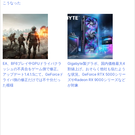
こうなった
EA、BF6プレイ中GPUドライバクラ
Gigabyte製グラボ、国内価格最大4
ッシュの不具合をゲーム側で修正。
割値上げ。おそらく他社も似たよう
アップデート1.4.1.5にて。GeForceド
な状況。GeForce RTX 5000シリー
ライバ側の修正だけでは不十分だっ
ズやRadeon RX 9000シリーズなど
た模様
が対象