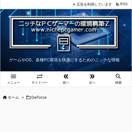

広告を利用しています
RSS
ゲームやOS、各種PC環境を快適にするためのニッチな情報





メニュー
サイドバー
前へ
次へ
検索

ホーム
>

GeForce