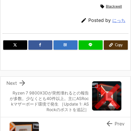

Blackwell

Posted by
にっち
B!
Copy

Next
Ryzen 7 9800X3Dが突然壊れるとの報告
が多数。少なくとも40件以上。主にASRoc
kマザーボード環境で発生 ［Update 1: AS
Rockのポストを追記］

Prev