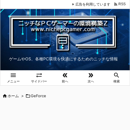

広告を利用しています
RSS
ゲームやOS、各種PC環境を快適にするためのニッチな情報





メニュー
サイドバー
前へ
次へ
検索

ホーム
>

GeForce