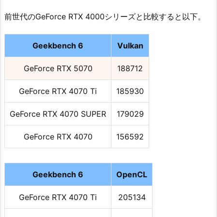
前世代のGeForce RTX 4000シリーズと比較すると以下。
Geekbench 6
Vulkan
GeForce RTX 5070
188712
GeForce RTX 4070 Ti
185930
GeForce RTX 4070 SUPER
179029
GeForce RTX 4070
156592
Geekbench 6
OpenCL
GeForce RTX 4070 Ti
205134