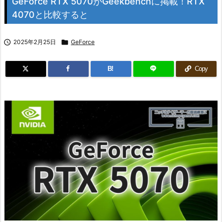
GeForce RTX 5070がGeekbenchに掲載！RTX
4070と比較すると

2025年2月25日

GeForce
B!
Copy