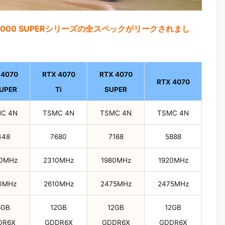
TX 4000 SUPERシリーズの全スペックがリークされまし
 4070
RTX 4070
RTX 4070
RTX 4070
SUPER
Ti
SUPER
C 4N
TSMC 4N
TSMC 4N
TSMC 4N
448
7680
7168
5888
0MHz
2310MHz
1980MHz
1920MHz
0MHz
2610MHz
2475MHz
2475MHz
6GB
12GB
12GB
12GB
DR6X
GDDR6X
GDDR6X
GDDR6X