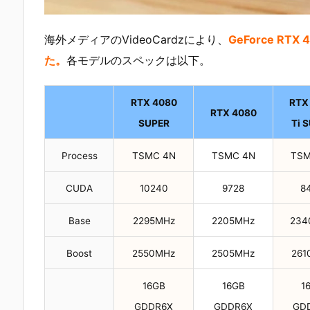
海外メディアのVideoCardzにより、
GeForce R
た。
各モデルのスペックは以下。
RTX 4080
RTX
RTX 4080
SUPER
Ti 
Process
TSMC 4N
TSMC 4N
TSM
CUDA
10240
9728
8
Base
2295MHz
2205MHz
234
Boost
2550MHz
2505MHz
261
16GB
16GB
1
GDDR6X
GDDR6X
GD