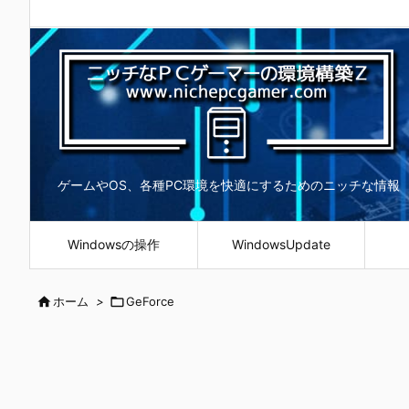
ゲームやOS、各種PC環境を快適にするためのニッチな情報
Windowsの操作
WindowsUpdate

ホーム
>

GeForce