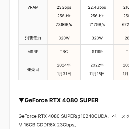
VRAM
23Gbps
22.4Gbps
21
256-bit
256-bit
256
736GB/s
717GB/s
672
消費電力
320W
320W
2
MSRP
TBC
$1199
T
2024年
2022年
20
発売日
1月31日
11月16日
1月
▼GeForce RTX 4080 SUPER
GeForce RTX 4080 SUPERは10240CUDA、
M 16GB GDDR6X 23Gbps。