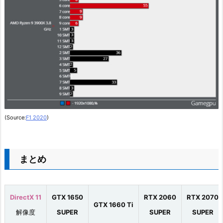
(Source:
F1 2020
)
まとめ
DirectX 11
GTX 1650
RTX 2060
RTX 2070
GTX 1660 Ti
解像度
SUPER
SUPER
SUPER