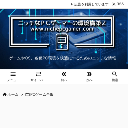

広告を利用しています
RSS
ゲームやOS、各種PC環境を快適にするためのニッチな情報





メニュー
サイドバー
前へ
次へ
検索

ホーム
>

PCゲーム全般