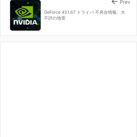

Prev
GeForce 451.67 ドライバ 不具合情報。大
不評の地雷