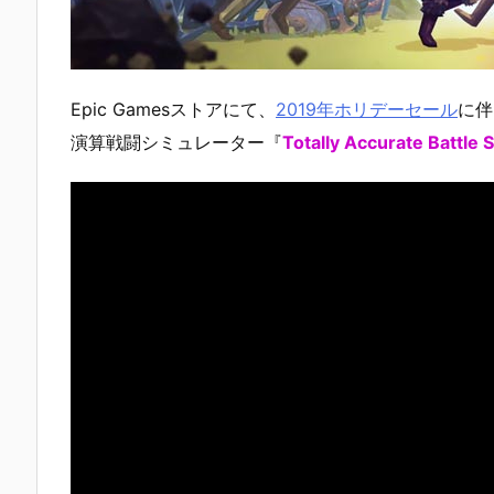
Epic Gamesストアにて、
2019年ホリデーセール
に伴
演算戦闘シミュレーター『
Totally Accurate Battle 