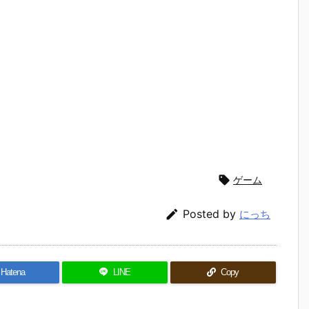

ゲーム

Posted by
にっち
Hatena
LINE
Copy