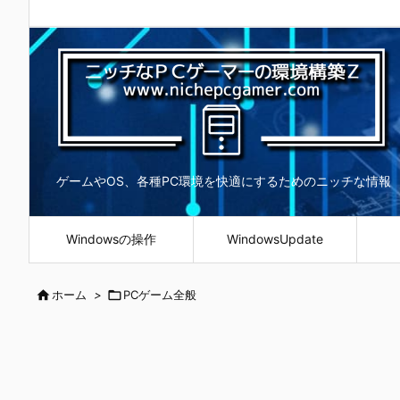
ゲームやOS、各種PC環境を快適にするためのニッチな情報
Windowsの操作
WindowsUpdate

ホーム
>

PCゲーム全般